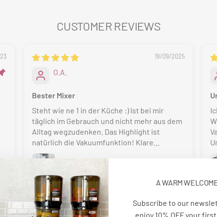
CUSTOMER REVIEWS
023
19/09/2025
O.A.
Bester Mixer
U
Steht wie ne 1 in der Küche :) Ist bei mir
Ic
täglich im Gebrauch und nicht mehr aus dem
W
Alltag wegzudenken. Das Highlight ist
V
natürlich die Vakuumfunktion! Klare
U
Empfehlung 👍🏻
c
A
o
A WARM WELCOM
un
0
10
0
Full Review
F
We
Subscribe to our newsle
d
enjoy 10% OFF your first