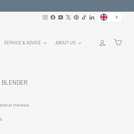
Instagram
Facebook
YouTube
X
Pinterest
TikTok
LinkedIn
LOG IN
CART
SERVICE & ADVICE
ABOUT US
M BLENDER
ated at checkout.
s