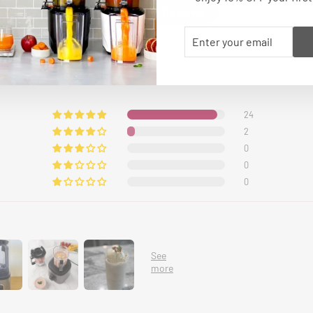
Read More Reviews
ENTER
SUBSCRIBE
YOUR
EMAIL
4.92 out of 5
24
2
0
0
0