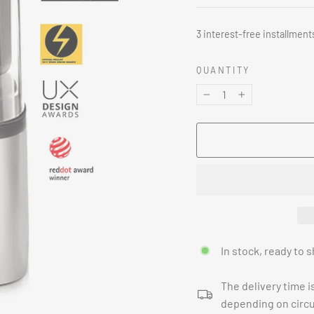
3 interest-free installment
QUANTITY
−
+
In stock, ready to s
The delivery time i
depending on circ