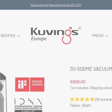
Subscribe Our Newsletter & Get 10% OFF
Pause
slideshow
RECIPES
PRESS
SV-500ME VACUU
Regular
€699,00
price
Tax included.
Shipping
calcul
26 review
Farbe: Stahl