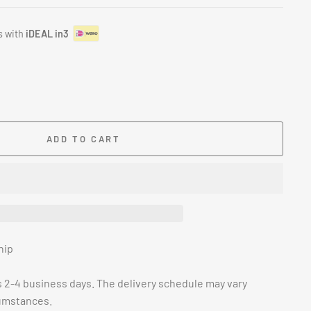
s with
iDEAL in3
ADD TO CART
hip
s 2-4 business days. The delivery schedule may vary
umstances.